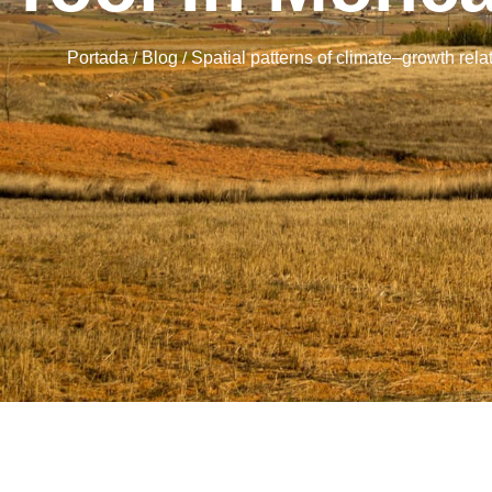
Portada
/
Blog
/
Spatial patterns of climate–growth rel