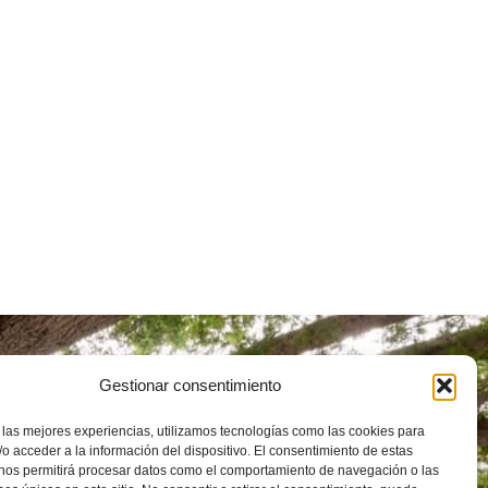
uto Universitario de
Gestionar consentimiento
tigación en Ciencias
ntales de Aragón (IUCA)
 las mejores experiencias, utilizamos tecnologías como las cookies para
 de Pedro Cerbuna, 12, 50009
o acceder a la información del dispositivo. El consentimiento de estas
goza
976 762 972
 nos permitirá procesar datos como el comportamiento de navegación o las