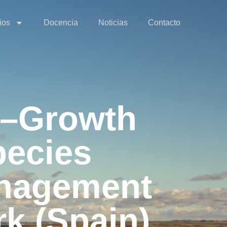
ios
Docencia
Noticias
Contacto
te–Growth
pecies
anagement
k (Spain)