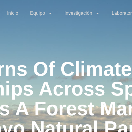
Inicio
Equipo
Investigación
Laborator
erns Of Clima
hips Across S
As A Forest M
yo Natural Par