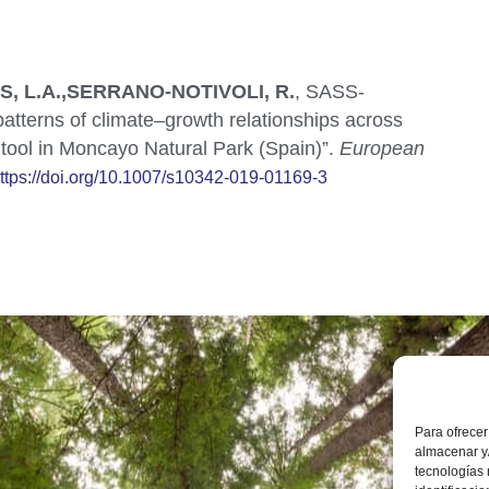
, L.A.,SERRANO-NOTIVOLI, R.
, SASS-
patterns of climate–growth relationships across
 tool in Moncayo Natural Park (Spain)”.
European
ttps://doi.org/10.1007/s10342-019-01169-3
Instit
Inves
Ambie
Para ofrecer
Calle
almacenar y/
Zara
+34 
tecnologías