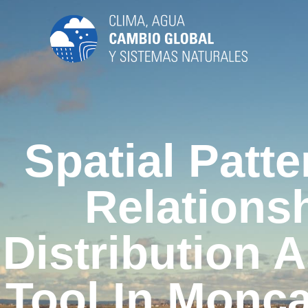
Spatial Patt
Relations
Distribution 
Tool In Monca