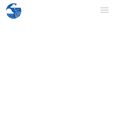
Únete A Nuestro
Equipo
Únete a nuestro equipo
Portada
/
Equipo
/