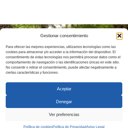
Gestionar consentimiento
Instituto
Universitario de
Para ofrecer las mejores experiencias, utilizamos tecnologías como las
Investigación en
Ciencias
cookies para almacenar y/o acceder a la información del dispositivo. El
Ambientales de
consentimiento de estas tecnologías nos permitirá procesar datos como el
Aragón (IUCA)
comportamiento de navegación o las identificaciones únicas en este sitio.
Calle de Pedro
No consentir o retirar el consentimiento, puede afectar negativamente a
ciertas características y funciones.
Cerbuna, 12,
50009 Zaragoza
+34 976 762
972
Aceptar
iuca@unizar.es
Denegar
© Grupo
Aviso Legal
Condiciones generales de uso
Clima
Ver preferencias
Política de Privacidad
Política de Cookies
Política de cookies
Política de Privacidad
Aviso Legal