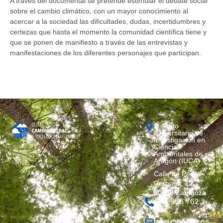
A través del documental se pretende estimular el debate social
sobre el cambio climático, con un mayor conocimiento al
acercar a la sociedad las dificultades, dudas, incertidumbres y
certezas que hasta el momento la comunidad científica tiene y
que se ponen de manifiesto a través de las entrevistas y
manifestaciones de los diferentes personajes que participan.
Instituto
Universitario de
Investigación en
Ciencias
Ambientales de
Aragón (IUCA)
Calle de Pedro
Cerbuna, 12,
50009 Zaragoza
+34 976 762
972
iuca@unizar.es