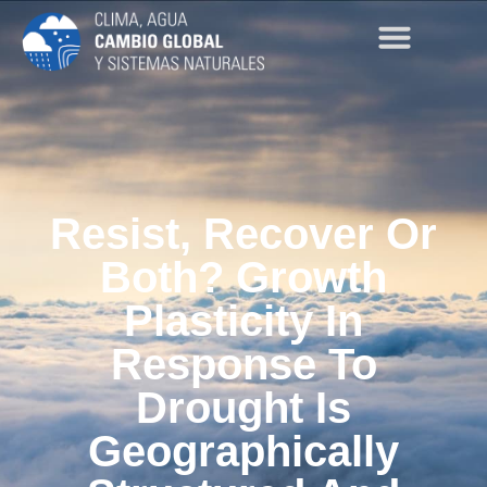
Resist, Recover Or
Both? Growth
Plasticity In
Response To
Drought Is
Geographically