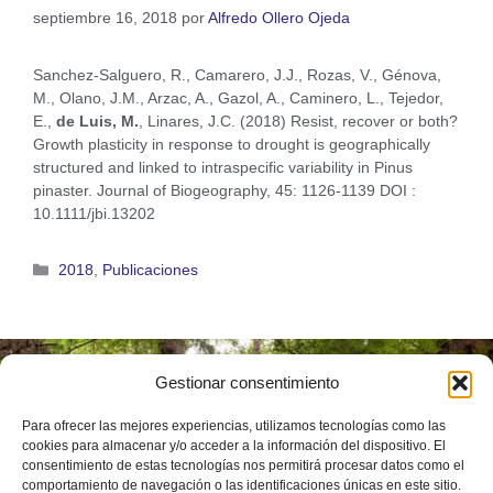
septiembre 16, 2018
por
Alfredo Ollero Ojeda
Sanchez-Salguero, R., Camarero, J.J., Rozas, V., Génova,
M., Olano, J.M., Arzac, A., Gazol, A., Caminero, L., Tejedor,
E.,
de Luis, M.
, Linares, J.C. (2018) Resist, recover or both?
Growth plasticity in response to drought is geographically
structured and linked to intraspecific variability in Pinus
pinaster. Journal of Biogeography, 45: 1126-1139 DOI :
10.1111/jbi.13202
2018
,
Publicaciones
Gestionar consentimiento
Instituto
Universitario de
Para ofrecer las mejores experiencias, utilizamos tecnologías como las
Investigación en
Ciencias
cookies para almacenar y/o acceder a la información del dispositivo. El
Ambientales de
consentimiento de estas tecnologías nos permitirá procesar datos como el
Aragón (IUCA)
comportamiento de navegación o las identificaciones únicas en este sitio.