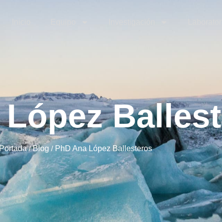
Inicio
Equipo
Investigación
Laborator
López Ballest
Portada
/
Blog
/
PhD Ana López Ballesteros