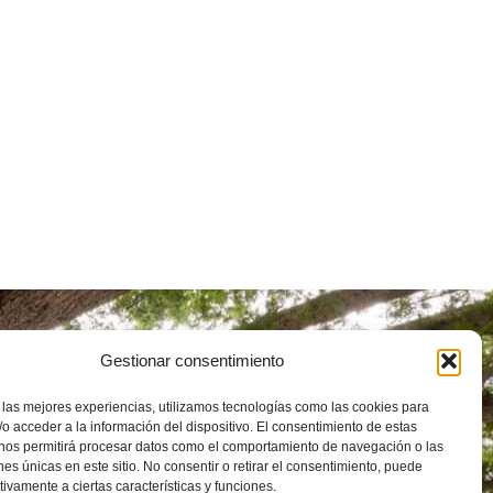
uto Universitario de
Gestionar consentimiento
tigación en Ciencias
ntales de Aragón (IUCA)
 las mejores experiencias, utilizamos tecnologías como las cookies para
 de Pedro Cerbuna, 12, 50009
o acceder a la información del dispositivo. El consentimiento de estas
goza
976 762 972
 nos permitirá procesar datos como el comportamiento de navegación o las
ones únicas en este sitio. No consentir o retirar el consentimiento, puede
unizar.es
tivamente a ciertas características y funciones.