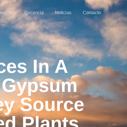
ios
Docencia
Noticias
Contacto
ces In A
. Gypsum
Key Source
ed Plants