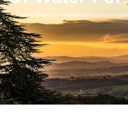
Portada
/
Blog
/
Disentangling water sources in a gypsu