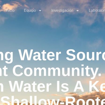
Inicio
Equipo
Investigación
Laborator
ng Water Sour
t Community
on Water Is A 
 Shallow-Root