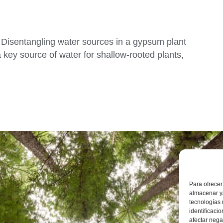
2. Disentangling water sources in a gypsum plant
 key source of water for shallow-rooted plants,
Instit
Inves
Ambie
Para ofrecer
Calle
almacenar y/
Zara
+34 
tecnologías
identificaci
iuca@
afectar nega