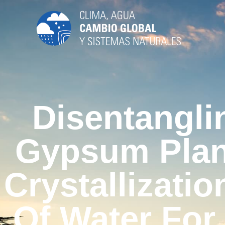
Disentangli
Gypsum Plan
Crystallizati
Of Water For