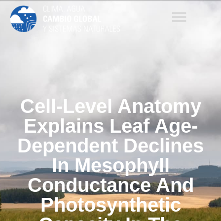
Cell-Level Anatomy
Explains Leaf Age-
Dependent Declines
In Mesophyll
Conductance And
Photosynthetic