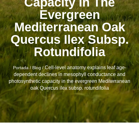
Capacity In The
Evergreen
Mediterranean Oak
Quercus Ilex Subsp.
Rotundifolia
Cell-level anatomy explains leaf age-
Portada
/
Blog
/
dependent declines in mesophyll conductance and
photosynthetic capacity in the evergreen Mediterranean
oak Quercus ilex subsp. rotundifolia