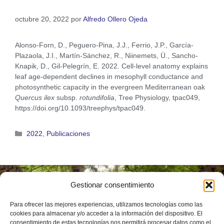
octubre 20, 2022
por
Alfredo Ollero Ojeda
Alonso-Forn, D., Peguero-Pina, J.J., Ferrio, J.P., García-
Plazaola, J.I., Martín-Sánchez, R., Niinemets, Ü., Sancho-
Knapik, D., Gil-Pelegrín, E. 2022. Cell-level anatomy explains
leaf age-dependent declines in mesophyll conductance and
photosynthetic capacity in the evergreen Mediterranean oak
Quercus ilex
subsp.
rotundifolia
, Tree Physiology, tpac049,
https://doi.org/10.1093/treephys/tpac049.
2022
,
Publicaciones
Gestionar consentimiento
Instituto
Universitario de
Para ofrecer las mejores experiencias, utilizamos tecnologías como las
Investigación en
Ciencias
cookies para almacenar y/o acceder a la información del dispositivo. El
Ambientales de
consentimiento de estas tecnologías nos permitirá procesar datos como el