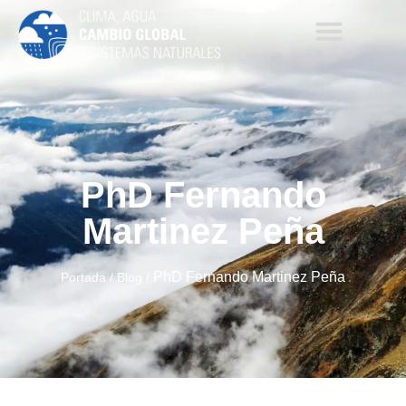
PhD Fernando
Martinez Peña
PhD Fernando Martinez Peña
Portada
/
Blog
/