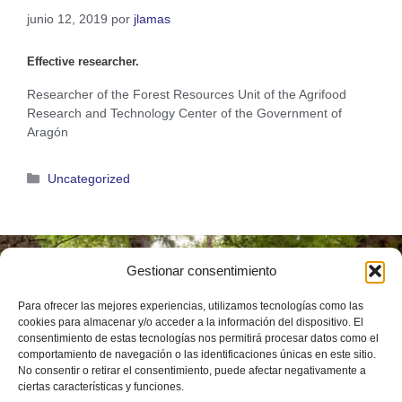
junio 12, 2019
por
jlamas
Effective researcher.
Researcher of the Forest Resources Unit of the Agrifood
Research and Technology Center of the Government of
Aragón
Uncategorized
Gestionar consentimiento
Instituto
Universitario de
Para ofrecer las mejores experiencias, utilizamos tecnologías como las
Investigación en
Ciencias
cookies para almacenar y/o acceder a la información del dispositivo. El
Ambientales de
consentimiento de estas tecnologías nos permitirá procesar datos como el
Aragón (IUCA)
comportamiento de navegación o las identificaciones únicas en este sitio.
Calle de Pedro
No consentir o retirar el consentimiento, puede afectar negativamente a
Cerbuna, 12,
ciertas características y funciones.