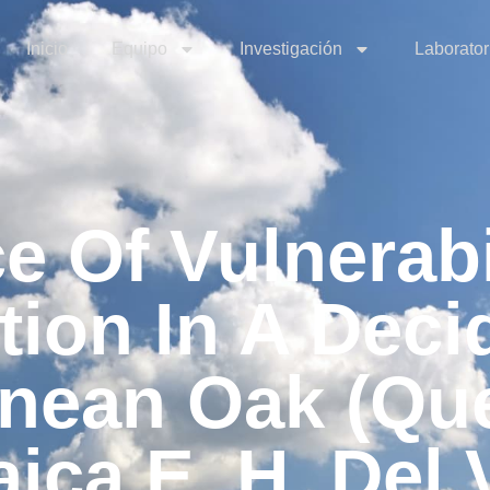
Inicio
Equipo
Investigación
Laborator
e Of Vulnerabi
ion In A Dec
anean Oak (Qu
ca E. H. Del Vi