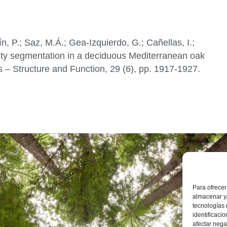
, P.; Saz, M.Á.; Gea-Izquierdo, G.; Cañellas, I.;
lity segmentation in a deciduous Mediterranean oak
s – Structure and Function, 29 (6), pp. 1917-1927.
Instit
Inves
Ambie
Para ofrecer
Calle
almacenar y/
Zara
+34 
tecnologías
identificaci
iuca@
afectar nega