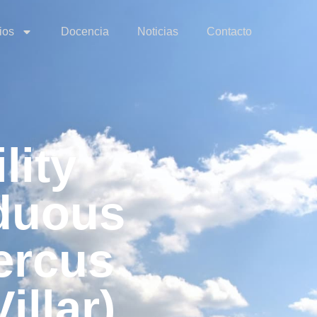
ios
Docencia
Noticias
Contacto
lity
iduous
ercus
llar).