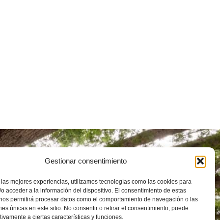
uto Universitario de
Gestionar consentimiento
tigación en Ciencias
ntales de Aragón (IUCA)
 las mejores experiencias, utilizamos tecnologías como las cookies para
 de Pedro Cerbuna, 12, 50009
o acceder a la información del dispositivo. El consentimiento de estas
goza
976 762 972
 nos permitirá procesar datos como el comportamiento de navegación o las
ones únicas en este sitio. No consentir o retirar el consentimiento, puede
unizar.es
tivamente a ciertas características y funciones.