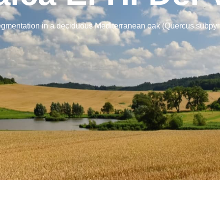
segmentation in a deciduous Mediterranean oak (Quercus subpyren