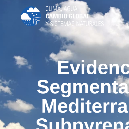
Evidenc
Segmentat
Mediterr
Subpyrenai